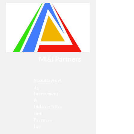
MI&I Partners
Manufacturi
ng
Investment
&
Industrializa
tion
Partners,
Inc.