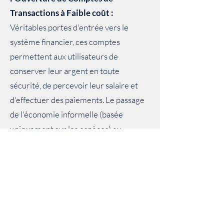
Transactions à Faible coût :
Véritables portes d'entrée vers le
système financier, ces comptes
permettent aux utilisateurs de
conserver leur argent en toute
sécurité, de percevoir leur salaire et
d'effectuer des paiements. Le passage
de l'économie informelle (basée
uniquement sur les espèces) au
système financier formel repose
souvent sur des comptes à faible coût
assortis de structures tarifaires
transparentes.
Évaluation de la préparation aux